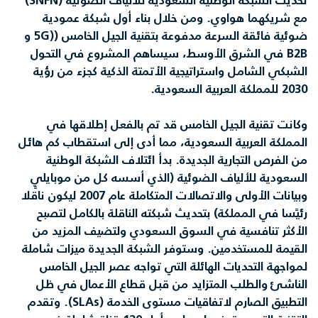
مع شريكهما هواوي. ومن خلال بناء أول شبكة عمودية
ضوئية فائقة السرعة مدفوعة بتقنية الجيل الخامس ((5G و
B2B في الشرق الأوسط، سيساهم المشروع في التحول
الشبكي الشامل واستراتيجية الأتمتة الذكية كجزء من رؤية
2030 للمملكة العربية السعودية.
وكانت تقنية الجيل الخامس قد تم بالفعل إطلاقها في
المملكة العربية السعودية، مما أدى إلى استقطاب كم هائل
من الفرص التجارية الجديدة. بدأ ائتلاف الشبكة الوطنية
السعودية للألياف الضوئية (الذي أسسه كل من موبايلي
وبيانات الأولى والاتصالات المتكاملة عام 2007 ليكون ناقلًا
رئيسًا في المملكة) بتحديث شبكته الناقلة بالكامل لتصبح
الأكثر تنافسية في السوق السعودي ولتضيف المزيد من
القيمة للمستخدمين. وستوفر الشبكة الجديدة ميزات شاملة
لمواجهة التحديات الهائلة التي تواجه عصر الجيل الخامس
الناشئ والطلب المتزايد من قبل قطاع الأعمال في ظل
التطبيق الصارم لاتفاقيات مستوى الخدمة (SLAs). وتقدم