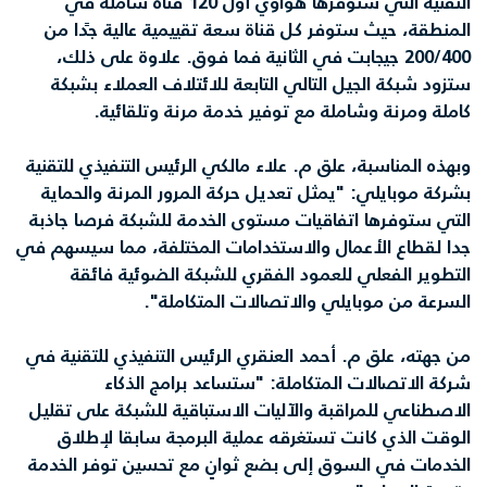
التقنية التي ستوفرها هواوي أول 120 قناة شاملة في
المنطقة، حيث ستوفر كل قناة سعة تقييمية عالية جدًا من
200/400 جيجابت في الثانية فما فوق. علاوة على ذلك،
ستزود شبكة الجيل التالي التابعة للائتلاف العملاء بشبكة
كاملة ومرنة وشاملة مع توفير خدمة مرنة وتلقائية.
وبهذه المناسبة، علق م. علاء مالكي الرئيس التنفيذي للتقنية
بشركة موبايلي: "يمثل تعديل حركة المرور المرنة والحماية
التي ستوفرها اتفاقيات مستوى الخدمة للشبكة فرصا جاذبة
جدا لقطاع الأعمال والاستخدامات المختلفة، مما سيسهم في
التطوير الفعلي للعمود الفقري للشبكة الضوئية فائقة
السرعة من موبايلي والاتصالات المتكاملة".
من جهته، علق م. أحمد العنقري الرئيس التنفيذي للتقنية في
شركة الاتصالات المتكاملة: "ستساعد برامج الذكاء
الاصطناعي للمراقبة والآليات الاستباقية للشبكة على تقليل
الوقت الذي كانت تستغرقه عملية البرمجة سابقا لإطلاق
الخدمات في السوق إلى بضع ثوانٍ مع تحسين توفر الخدمة