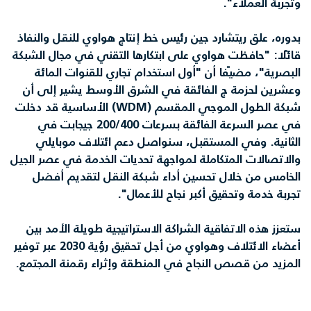
وتجربة العملاء".
بدوره، علق ريتشارد جين رئيس خط إنتاج هواوي للنقل والنفاذ
قائلاً: "حافظت هواوي على ابتكارها التقني في مجال الشبكة
البصرية"، مضيفًا أن "أول استخدام تجاري للقنوات المائة
وعشرين لحزمة ج الفائقة في الشرق الأوسط يشير إلى أن
شبكة الطول الموجي المقسم (WDM) الأساسية قد دخلت
في عصر السرعة الفائقة بسرعات 200/400 جيجابت في
الثانية. وفي المستقبل، سنواصل دعم ائتلاف موبايلي
والاتصالات المتكاملة لمواجهة تحديات الخدمة في عصر الجيل
الخامس من خلال تحسين أداء شبكة النقل لتقديم أفضل
تجربة خدمة وتحقيق أكبر نجاح للأعمال".
ستعزز هذه الاتفاقية الشراكة الاستراتيجية طويلة الأمد بين
أعضاء الائتلاف وهواوي من أجل تحقيق رؤية 2030 عبر توفير
المزيد من قصص النجاح في المنطقة وإثراء رقمنة المجتمع.