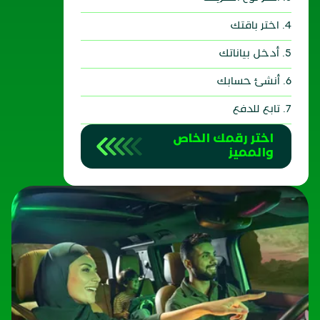
4. اختر باقتك
5. أدخل بياناتك
6. أنشئ حسابك
7. تابع للدفع
اختر رقمك الخاص
والمميز