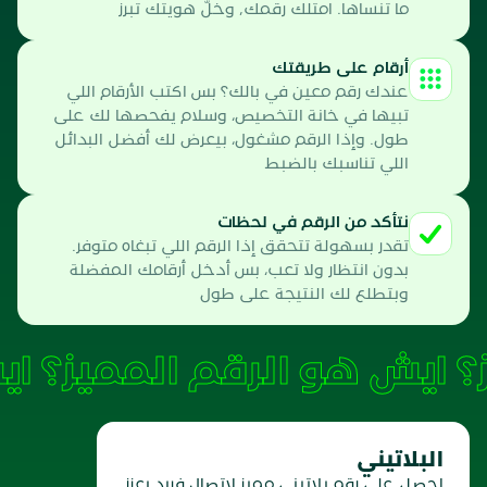
ما تنساها. امتلك رقمك, وخلّ هويتك تبرز
أرقام على طريقتك
عندك رقم معين في بالك؟ بس اكتب الأرقام اللي
تبيها في خانة التخصيص، وسلام يفحصها لك على
طول. وإذا الرقم مشغول، بيعرض لك أفضل البدائل
اللي تناسبك بالضبط
نتأكد من الرقم في لحظات
تقدر بسهولة تتحقق إذا الرقم اللي تبغاه متوفر.
بدون انتظار ولا تعب، بس أدخل أرقامك المفضلة
وبتطلع لك النتيجة على طول
ايش هو الرقم المميز؟
البلاتيني
احصل على رقم بلاتيني مميز
ل
اتصال فريد يعزز