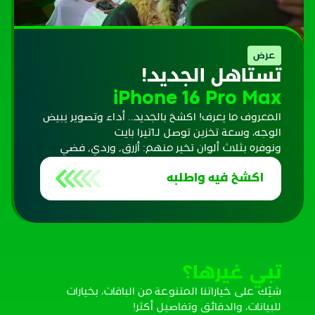
عرض
تستاهل الجديد!
iPhone 16 Pro Max
المعروف ما يعرف! اكشخ بالجديد.. أداء وتصوير يبيض
الوجه، وسعة تخزين توصل لـ1تيرا بايت
ونوفره بثلاث ألوان تخير منهم: أزرق, وردي, فضي
اكشخ فيه واطلبه
تبي غيرها؟
شيّك على خياراتنا المتنوعة من الباقات، بخيارات
للبيانات، والدقائق وتفاصيل أكثر!