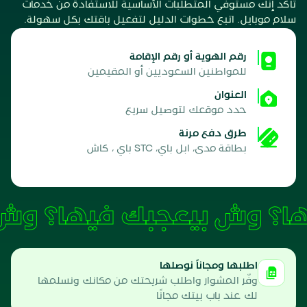
تأكد إنك مستوفي المتطلبات الأساسية للاستفادة من خدمات
سلام موبايل. اتبع خطوات الدليل لتفعيل باقتك بكل سهولة.
رقم الهوية أو رقم الإقامة
للمواطنين السعوديين أو المقيمين
العنوان
حدد موقعك لتوصيل سريع
طرق دفع مرنة
بطاقة مدى، ابل باي، STC باي ، كاش
وش بيعجبك فيها؟
اطلبها ومجاناً نوصلها
وفّر المشوار واطلب شريحتك من مكانك ونسلمها
لك عند باب بيتك مجانًا