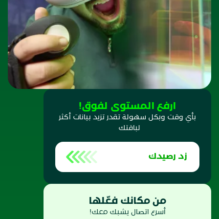
ارفع المستوى لفوق!
بأي وقت وبكل سهولة تقدر تزيد بيانات أكثر
لباقتك
زد رصيدك
من مكانك فعّلها
أسرع اتصال يشبك معك!