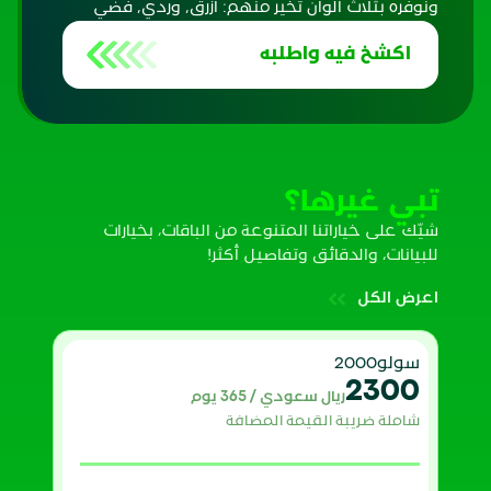
ونوفره بثلاث ألوان تخير منهم: أزرق, وردي, فضي
اكشخ فيه واطلبه
تبي غيرها؟
شيّك على خياراتنا المتنوعة من الباقات، بخيارات
للبيانات، والدقائق وتفاصيل أكثر!
اعرض الكل
سولو2000
2300
ريال سعودي / 365 يوم
شاملة ضريبة القيمة المضافة