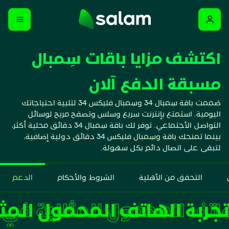
اكتشف مزايا باقات سِمبال
مسبقة الدفع آلان
صُممت باقة سِمبال 34 وسِمبال فليكس 34 لتلبية احتياجاتك
اليومية. استمتع بإنترنت سريع وسلس وتصفح مريح لوسائل
التواصل الأجتماعي. توفر لك باقة سِمبال 34 دقائق محلية أكثر،
بينما تمنحك باقة وسِمبال فليكس 34 دقائق دولية إضافية،
لتبقى على اتصال دائم بكل سهولة.
التحقق من الأهلية
الشروط والأحكام
الدعم
تجربة الهاتف المحمول المث