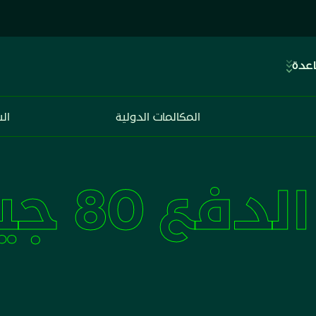
اعدة
المكالمات الدولية
ال
فع 80 جيجا + 80 جيجا 