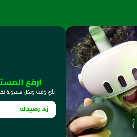
ارفع المست
بأي وقت وبكل سهولة تقدر 
زد رصيدك