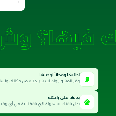
وش 
اطلبها ومجاناً نوصلها
وفّر المشوار واطلب شريحتك من مكانك ونسلمه
بدلها على راحتك
بدل باقتك بسهولة لأي باقة ثانية في أي وقت