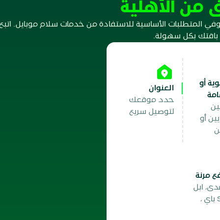
 من الأهلية
في المتطلبات الأساسية للاستفادة من خدمات سلام موبايل. اتب
 باقتك بكل سهولة.
ية أو
العنوان
امة
حدد موقعك
ين
لتوصيل سريع
ين أو
ن
 مرنة
دى، ابل
باي، STC باي ،