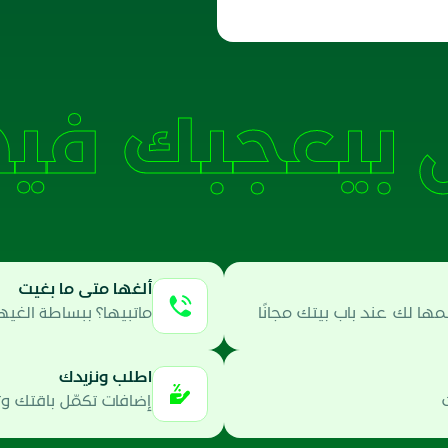
بيعجبك فيه
ألغها متى ما بغيت
ا لك عند باب بيتك مجانًا
ماتبيها؟ ببساطة الغيه
اطلب ونزيدك
إضافات تكمّل باقتك و