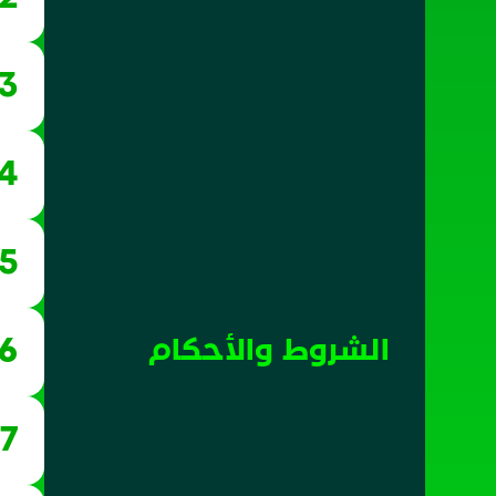
03
04
05
06
الشروط والأحكام
07