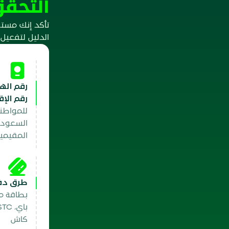
التحقق
تأكد إنك مستو
الدليل لتفعيل
رقم الهو
رقم الإق
للمواطن
السعودي
المقيمي
طرق دفع
بطاقة م
كاش