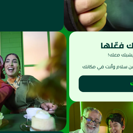
 فعّلها
 يشبك معك!
من سلام وأنت في مكانك