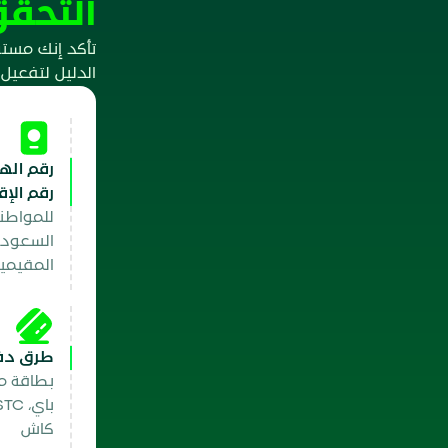
التحقق
تأكد إنك مستو
الدليل لتفعيل
رقم الهو
رقم الإق
للمواطن
السعودي
المقيمي
طرق دفع
بطاقة م
كاش