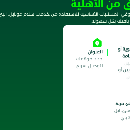
 من الأهلية
في المتطلبات الأساسية للاستفادة من خدمات سلام موبايل. اتب
 باقتك بكل سهولة.
ية أو
العنوان
امة
حدد موقعك
ين
لتوصيل سريع
ين أو
ن
 مرنة
دى، ابل
باي، STC باي ،