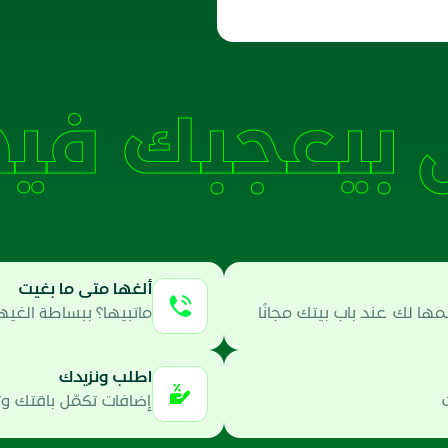
بيعجبك فيه
ألغها متى ما بغيت
ا لك عند باب بيتك مجانًا
ماتبيها؟ ببساطة الغيه
اطلب ونزيدك
إضافات تكمّل باقتك و