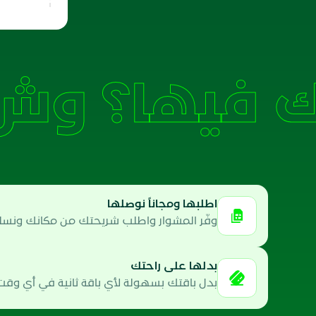
وش 
اطلبها ومجاناً نوصلها
وفّر المشوار واطلب شريحتك من مكانك ونسلمه
بدلها على راحتك
بدل باقتك بسهولة لأي باقة ثانية في أي وقت