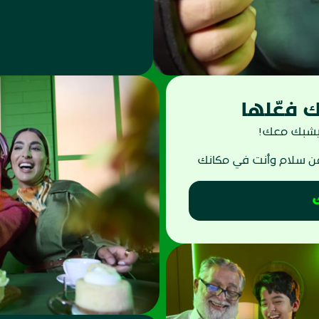
 فعّلها
 يشبك معك!
من سلام وأنت في مكانك