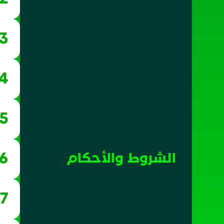
03
04
05
06
الشروط والأحكام
07