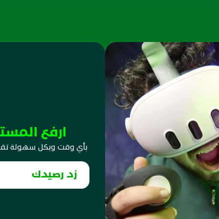
ارفع المست
بأي وقت وبكل سهولة تقدر 
زد رصيدك