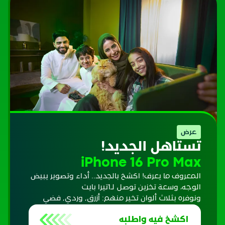
عرض
تستاهل الجديد!
iPhone 16 Pro Max
المعروف ما يعرف! اكشخ بالجديد.. أداء وتصوير يبيض
الوجه، وسعة تخزين توصل لـ1تيرا بايت
ونوفره بثلاث ألوان تخير منهم: أزرق, وردي, فضي
اكشخ فيه واطلبه