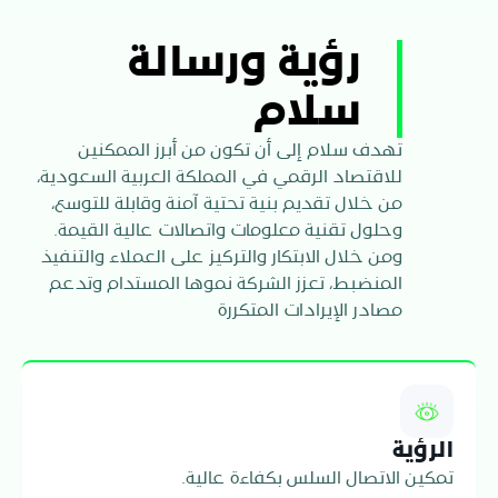
بالألعاب الإلكترونية والمقيمين، بما يعزز
المجموعة كشريك متكامل في مجال
ترشيد الموارد وتعظيم الاستفادة منها.
التفاعل ويواكب القيم المحلية.
الاتصالات وتقنية المعلومات، بما ينسجم مع
كما تطبّق ممارسات كفاءة الطاقة عبر
رؤية ورسالة
رؤية المملكة 2030.
شبكاتها ومراكز البيانات، وتسعى إلى
الشهادات وبناء الشراكات الداعمة لخلق قيمة
سلام
مستدامة على المدى الطويل.
تهدف سلام إلى أن تكون من أبرز الممكنين
للاقتصاد الرقمي في المملكة العربية السعودية،
من خلال تقديم بنية تحتية آمنة وقابلة للتوسع،
وحلول تقنية معلومات واتصالات عالية القيمة.
ومن خلال الابتكار والتركيز على العملاء والتنفيذ
المنضبط، تعزز الشركة نموها المستدام وتدعم
مصادر الإيرادات المتكررة
الرؤية
تمكين الاتصال السلس بكفاءة عالية.