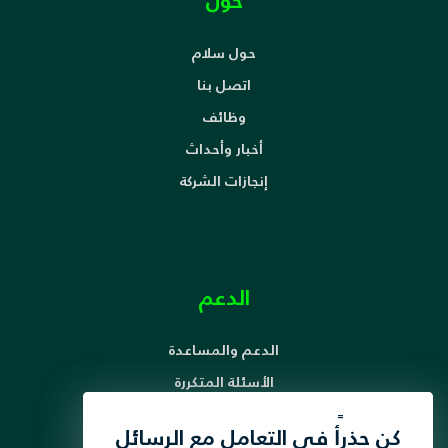
حول
حول سلام
اتصل بنا
وظائف
أخبار وأحداث
إنجازات الشركة
الدعم
الدعم والمساعدة
الأسئلة المتكررة
آلية معالجة الشكاوى
لقد قمنا بتحديث سياسة
كن حذرأً في التعامل مع الرسائل
حقوق ومسؤوليات المشترك